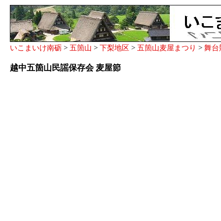
いこまいけ南砺
>
五箇山
>
下梨地区
>
五箇山麦屋まつり
>
舞台
越中五箇山民謡保存会 麦屋節