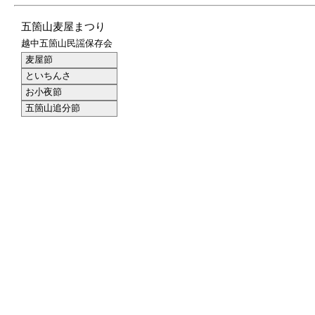
五箇山麦屋まつり
越中五箇山民謡保存会
麦屋節
といちんさ
お小夜節
五箇山追分節