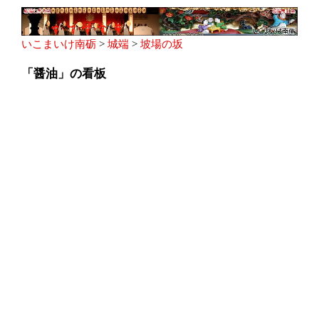
いこまいけ南砺
>
城端
>
坡場の坂
「醤油」の看板