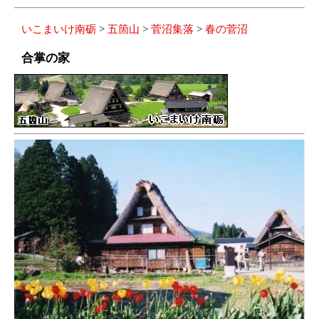
いこまいけ南砺
>
五箇山
>
菅沼集落
>
春の菅沼
合掌の家