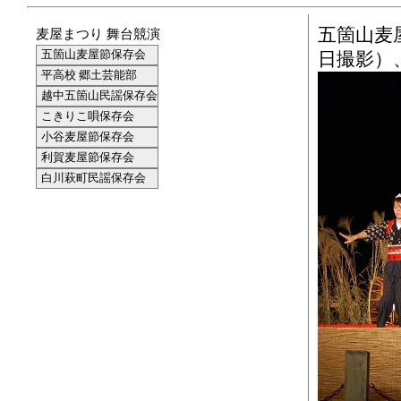
五箇山麦屋
麦屋まつり 舞台競演
五箇山麦屋節保存会
日撮影）
平高校 郷土芸能部
越中五箇山民謡保存会
こきりこ唄保存会
小谷麦屋節保存会
利賀麦屋節保存会
白川萩町民謡保存会