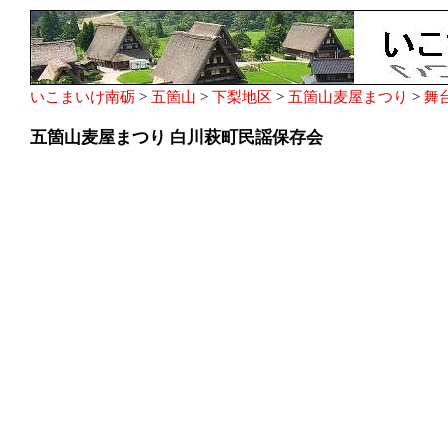
いこまいけ南砺
>
五箇山
>
下梨地区
>
五箇山麦屋まつり
>
舞
五箇山麦屋まつり 白川萩町民謡保存会