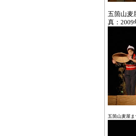
五箇山麦
真：200
五箇山麦屋まつ