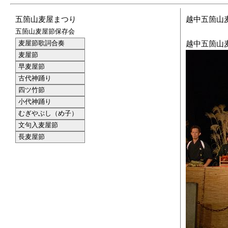
五箇山麦屋まつり
越中五箇山
五箇山麦屋節保存会
麦屋節歌詞合奏
越中五箇山麦
麦屋節
早麦屋節
古代神踊り
四ツ竹節
小代神踊り
むぎやぶし（め子）
文句入麦屋節
長麦屋節