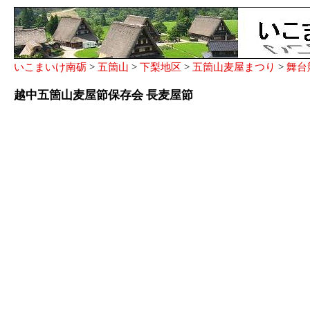
いこまいけ南砺
>
五箇山
>
下梨地区
>
五箇山麦屋まつり
>
舞台
越中五箇山麦屋節保存会 長麦屋節