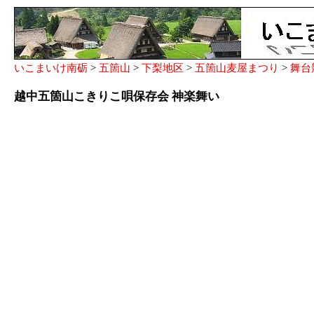
いこまいけ南砺
>
五箇山
>
下梨地区
>
五箇山麦屋まつり
>
舞台
越中五箇山こきりこ唄保存会 神楽舞い