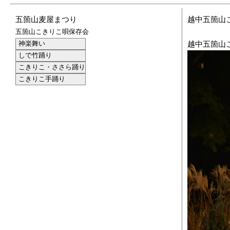
五箇山麦屋まつり
越中五箇山
五箇山こきりこ唄保存会
神楽舞い
越中五箇山こ
しで竹踊り
こきりこ・ささら踊り
こきりこ手踊り