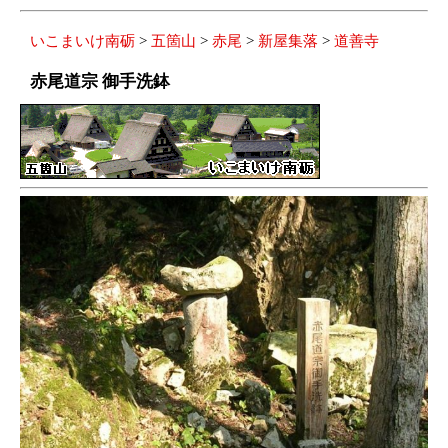
いこまいけ南砺
>
五箇山
>
赤尾
>
新屋集落
>
道善寺
赤尾道宗 御手洗鉢