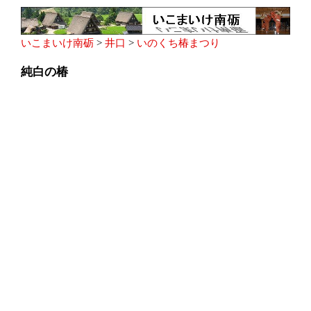
いこまいけ南砺
>
井口
>
いのくち椿まつり
純白の椿